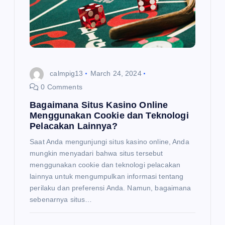
g
a
t
calmpig13
March 24, 2024
i
0 Comments
Bagaimana Situs Kasino Online
o
Menggunakan Cookie dan Teknologi
Pelacakan Lainnya?
n
Saat Anda mengunjungi situs kasino online, Anda
mungkin menyadari bahwa situs tersebut
menggunakan cookie dan teknologi pelacakan
lainnya untuk mengumpulkan informasi tentang
perilaku dan preferensi Anda. Namun, bagaimana
sebenarnya situs…